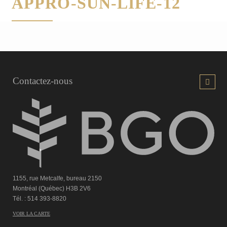
APPRO-SUN-LIFE-12
Contactez-nous
1155, rue Metcalfe, bureau 2150
Montréal (Québec) H3B 2V6
Tél. : 514 393-8820
Retour
VOIR LA CARTE