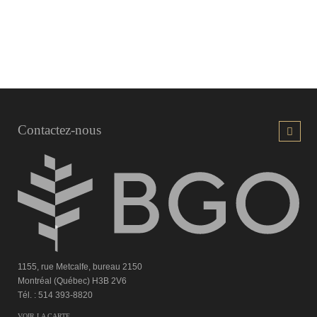
Contactez-nous
1155, rue Metcalfe, bureau 2150
Montréal (Québec) H3B 2V6
Tél. : 514 393-8820
VOIR LA CARTE